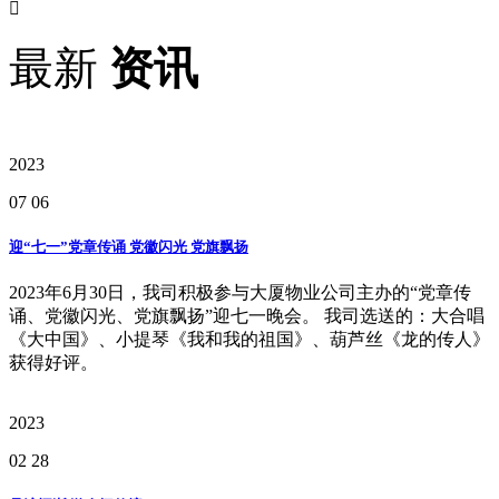

最新
资讯
2023
07
06
迎“七一”党章传诵 党徽闪光 党旗飘扬
2023年6月30日，我司积极参与大厦物业公司主办的“党章传
诵、党徽闪光、党旗飘扬”迎七一晚会。 我司选送的：大合唱
《大中国》、小提琴《我和我的祖国》、葫芦丝《龙的传人》
获得好评。
2023
02
28