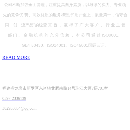
公司不断加强全面管理，注重提高自身素质，以雄厚的实力、专业领
先的竞争优 势、高效优质的服务和坚持“用户至上，质量第一，信守合
同，创一流产品”的经营 宗 旨 ， 赢 得 了 广 大 客 户 、 行 业 主 管
部 门 、 金 融 机 构 的 充 分 信 赖 ， 本 公 司 通 过 ISO9001、
GB/T50430、ISO14001、ISO45001国际认证。
READ MORE
CONTACT INFORMATION
联系方式
福建省龙岩市新罗区东肖镇龙腾南路14号珠江大厦7层701室
0597-2336139
382955834@qq.com
WEBSITE QR CODE
网站二维码