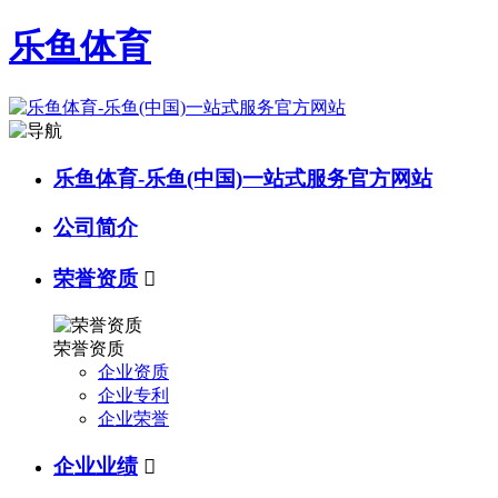
乐鱼体育
乐鱼体育-乐鱼(中国)一站式服务官方网站
公司简介
荣誉资质

荣誉资质
企业资质
企业专利
企业荣誉
企业业绩
