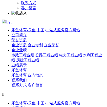
联系方式
客户留言
乐鱼体育-乐鱼(中国)一站式服务官方网站
公司简介
荣誉资质
企业资质
企业专利
企业荣誉
企业业绩
市政工程业绩
公路工程业绩
电力工程业绩
水利工程业
绩
房建工程业绩
业绩展示
乐鱼体育
乐鱼体育
业内动态
联系我们
联系方式
客户留言

乐鱼体育-乐鱼(中国)一站式服务官方网站