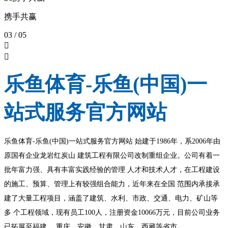
携手共赢
03
/ 05


乐鱼体育-乐鱼(中国)一
站式服务官方网站
乐鱼体育-乐鱼(中国)一站式服务官方网站 始建于1986年，系2006年由
原国有企业龙岩红炭山 建筑工程有限公司改制重组企业。公司有着一
批年富力强、具有丰富实践经验的管理 人才和技术人才，在工程建设
的施工、预算、管理上有较强组合能力，近年来在全国 范围内承接承
建了大量工程项目，涵盖了建筑、水利、市政、交通、电力、矿山等
多 个工程领域，现有员工100人，注册资金10066万元，目前公司业务
已拓展至福建、 重庆、安徽、甘肃、山东、西藏等省市。