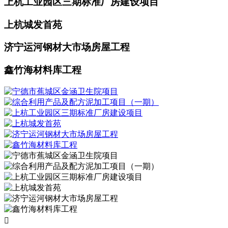
上杭工业园区三期标准厂房建设项目
上杭城发首苑
济宁运河钢材大市场房屋工程
鑫竹海材料库工程
