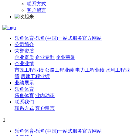
联系方式
客户留言
乐鱼体育-乐鱼(中国)一站式服务官方网站
公司简介
荣誉资质
企业资质
企业专利
企业荣誉
企业业绩
市政工程业绩
公路工程业绩
电力工程业绩
水利工程业
绩
房建工程业绩
业绩展示
乐鱼体育
乐鱼体育
业内动态
联系我们
联系方式
客户留言

乐鱼体育-乐鱼(中国)一站式服务官方网站