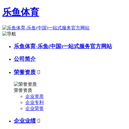
乐鱼体育
乐鱼体育-乐鱼(中国)一站式服务官方网站
公司简介
荣誉资质

荣誉资质
企业资质
企业专利
企业荣誉
企业业绩
