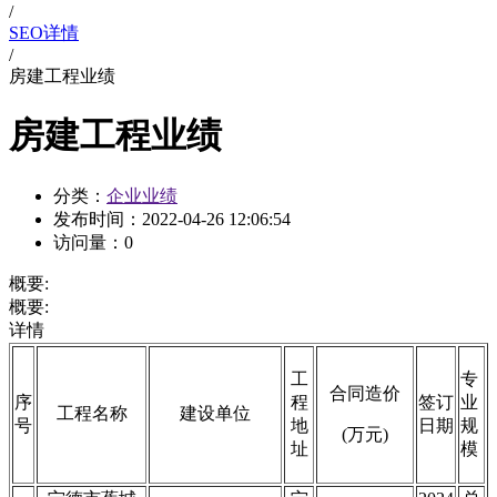
/
SEO详情
/
房建工程业绩
房建工程业绩
分类：
企业业绩
发布时间：
2022-04-26 12:06:54
访问量：
0
概要:
概要:
详情
工
专
合同造价
序
程
签订
业
工程名称
建设单位
号
地
日期
规
(万元)
址
模