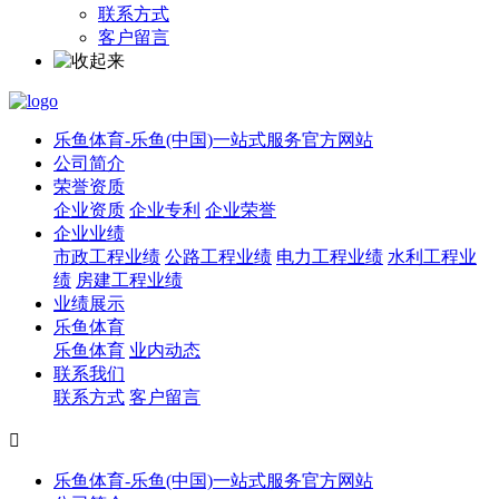
联系方式
客户留言
乐鱼体育-乐鱼(中国)一站式服务官方网站
公司简介
荣誉资质
企业资质
企业专利
企业荣誉
企业业绩
市政工程业绩
公路工程业绩
电力工程业绩
水利工程业
绩
房建工程业绩
业绩展示
乐鱼体育
乐鱼体育
业内动态
联系我们
联系方式
客户留言

乐鱼体育-乐鱼(中国)一站式服务官方网站