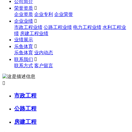
公司简介
荣誉资质

企业资质
企业专利
企业荣誉
企业业绩

市政工程业绩
公路工程业绩
电力工程业绩
水利工程业
绩
房建工程业绩
业绩展示
乐鱼体育

乐鱼体育
业内动态
联系我们

联系方式
客户留言

市政工程
公路工程
房建工程