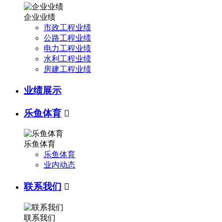
企业业绩
市政工程业绩
公路工程业绩
电力工程业绩
水利工程业绩
房建工程业绩
业绩展示
乐鱼体育

乐鱼体育
乐鱼体育
业内动态
联系我们

联系我们