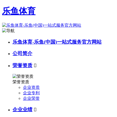
乐鱼体育
乐鱼体育-乐鱼(中国)一站式服务官方网站
公司简介
荣誉资质

荣誉资质
企业资质
企业专利
企业荣誉
企业业绩
