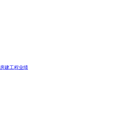
房建工程业绩