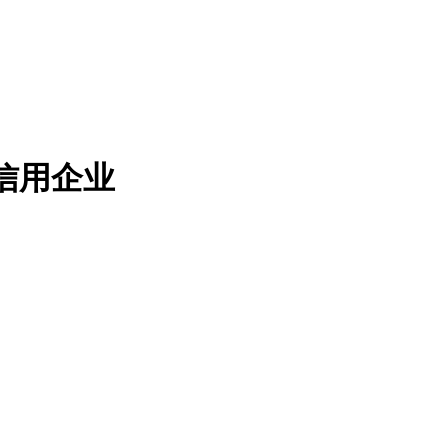
重信用企业