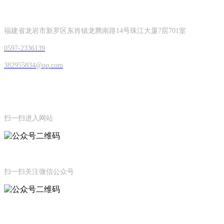
联系方式
福建省龙岩市新罗区东肖镇龙腾南路14号珠江大厦7层701室
0597-2336139
382955834@qq.com
WEBSITE QR CODE
网站二维码
扫一扫进入网站
微信公众号
扫一扫关注微信公众号
ONLINE MESSAGE