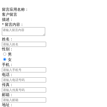
联系方式
留言应用名称：
客户留言
描述：
*
留言内容：
姓名：
性别：
男
女
手机：
电话：
传真：
邮箱：
地址：