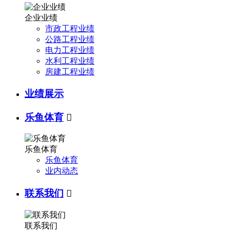
企业业绩
市政工程业绩
公路工程业绩
电力工程业绩
水利工程业绩
房建工程业绩
业绩展示
乐鱼体育

乐鱼体育
乐鱼体育
业内动态
联系我们

联系我们