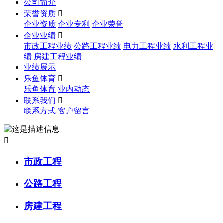
公司简介
荣誉资质

企业资质
企业专利
企业荣誉
企业业绩

市政工程业绩
公路工程业绩
电力工程业绩
水利工程业
绩
房建工程业绩
业绩展示
乐鱼体育

乐鱼体育
业内动态
联系我们

联系方式
客户留言

市政工程
公路工程
房建工程