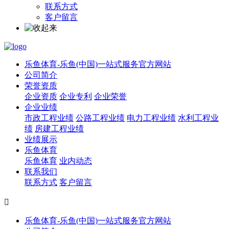
联系方式
客户留言
乐鱼体育-乐鱼(中国)一站式服务官方网站
公司简介
荣誉资质
企业资质
企业专利
企业荣誉
企业业绩
市政工程业绩
公路工程业绩
电力工程业绩
水利工程业
绩
房建工程业绩
业绩展示
乐鱼体育
乐鱼体育
业内动态
联系我们
联系方式
客户留言

乐鱼体育-乐鱼(中国)一站式服务官方网站