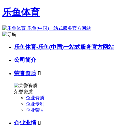
乐鱼体育
乐鱼体育-乐鱼(中国)一站式服务官方网站
公司简介
荣誉资质

荣誉资质
企业资质
企业专利
企业荣誉
企业业绩
