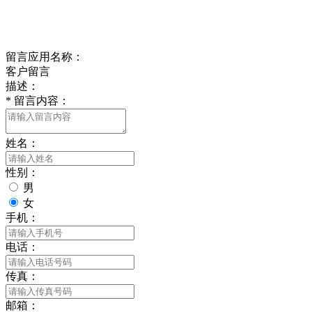
ONLINE MESSAGE
联系方式
留言应用名称：
客户留言
描述：
*
留言内容：
姓名：
性别：
男
女
手机：
电话：
传真：
邮箱：