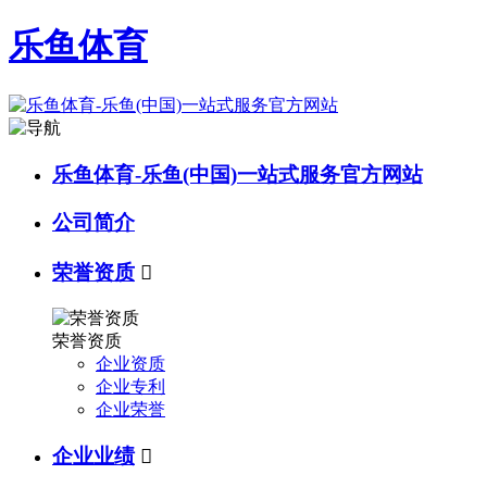
乐鱼体育
乐鱼体育-乐鱼(中国)一站式服务官方网站
公司简介
荣誉资质

荣誉资质
企业资质
企业专利
企业荣誉
企业业绩
