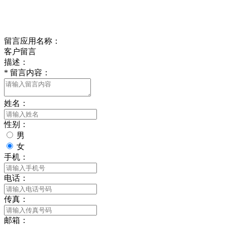
ONLINE MESSAGE
联系方式
留言应用名称：
客户留言
描述：
*
留言内容：
姓名：
性别：
男
女
手机：
电话：
传真：
邮箱：