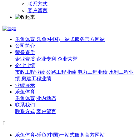
联系方式
客户留言
乐鱼体育-乐鱼(中国)一站式服务官方网站
公司简介
荣誉资质
企业资质
企业专利
企业荣誉
企业业绩
市政工程业绩
公路工程业绩
电力工程业绩
水利工程业
绩
房建工程业绩
业绩展示
乐鱼体育
乐鱼体育
业内动态
联系我们
联系方式
客户留言

乐鱼体育-乐鱼(中国)一站式服务官方网站