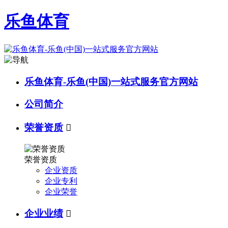
乐鱼体育
乐鱼体育-乐鱼(中国)一站式服务官方网站
公司简介
荣誉资质

荣誉资质
企业资质
企业专利
企业荣誉
企业业绩
