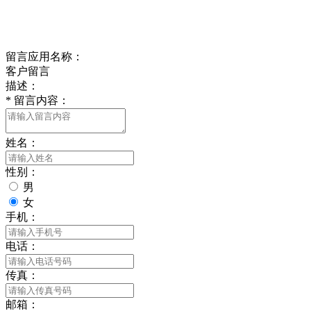
ONLINE MESSAGE
联系方式
留言应用名称：
客户留言
描述：
*
留言内容：
姓名：
性别：
男
女
手机：
电话：
传真：
邮箱：