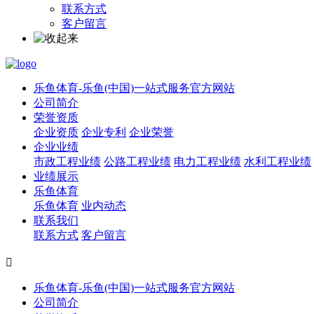
联系方式
客户留言
乐鱼体育-乐鱼(中国)一站式服务官方网站
公司简介
荣誉资质
企业资质
企业专利
企业荣誉
企业业绩
市政工程业绩
公路工程业绩
电力工程业绩
水利工程业绩
业绩展示
乐鱼体育
乐鱼体育
业内动态
联系我们
联系方式
客户留言

乐鱼体育-乐鱼(中国)一站式服务官方网站
公司简介