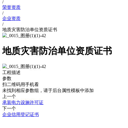
/
荣誉资质
/
企业资质
/
地质灾害防治单位资质证书
地质灾害防治单位资质证书
工程描述
参数
扫二维码用手机看
未找到相应参数组，请于后台属性模板中添加
上一个
承装电力设施许可证
下一个
企业信用登记证书
CONTACT INFORMATION