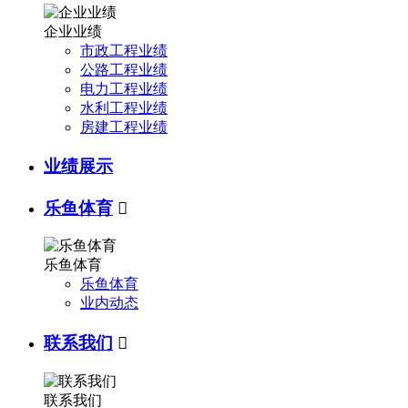
企业业绩
市政工程业绩
公路工程业绩
电力工程业绩
水利工程业绩
房建工程业绩
业绩展示
乐鱼体育

乐鱼体育
乐鱼体育
业内动态
联系我们

联系我们