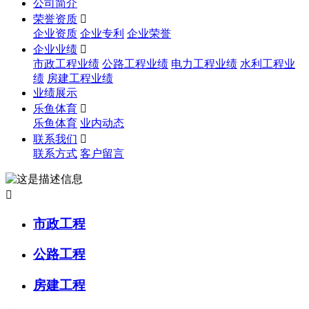
公司简介
荣誉资质

企业资质
企业专利
企业荣誉
企业业绩

市政工程业绩
公路工程业绩
电力工程业绩
水利工程业
绩
房建工程业绩
业绩展示
乐鱼体育

乐鱼体育
业内动态
联系我们

联系方式
客户留言

市政工程
公路工程
房建工程