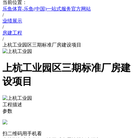
当前位置：
乐鱼体育-乐鱼(中国)一站式服务官方网站
/
业绩展示
/
房建工程
/
上杭工业园区三期标准厂房建设项目
上杭工业园区三期标准厂房建
设项目
工程描述
参数
扫二维码用手机看