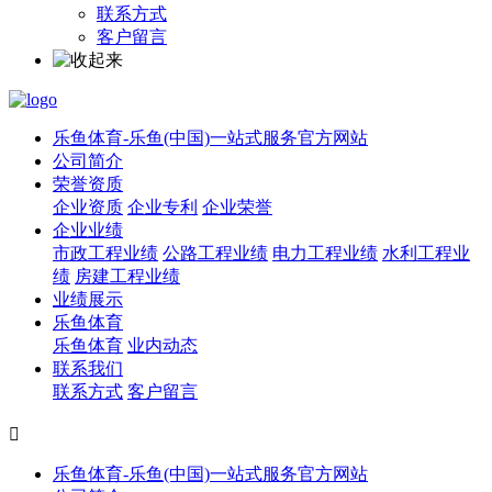
联系方式
客户留言
乐鱼体育-乐鱼(中国)一站式服务官方网站
公司简介
荣誉资质
企业资质
企业专利
企业荣誉
企业业绩
市政工程业绩
公路工程业绩
电力工程业绩
水利工程业
绩
房建工程业绩
业绩展示
乐鱼体育
乐鱼体育
业内动态
联系我们
联系方式
客户留言

乐鱼体育-乐鱼(中国)一站式服务官方网站